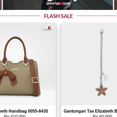
FLASH SALE
Add to wishlist
abeth Handbag 0055-6435
Rp
410,000
Rp
60,000