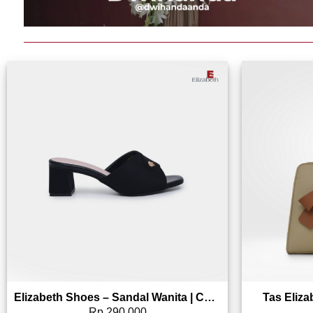
Add to wishlist
Elizabeth Shoes – Sandal Wanita | Chunky Heels 0339-0040
Tas Eliz
Rp
290,000