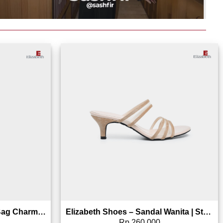
Add to wishlist
Add to wishlist
Gantungan Tas Elizabeth Bag Charm 0826-1474 (Random Color)
Elizabeth Shoes – Sandal Wanita | Stacked Heels 0651-0506
Rp
260,000