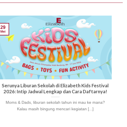
29
28
Mei
Mei
Serunya Liburan Sekolah di Elizabeth Kids Festival
Ko
2026: Intip Jadwal Lengkap dan Cara Daftarnya!
Ki
Moms & Dads, liburan sekolah tahun ini mau ke mana?
pr
Kalau masih bingung mencari kegiatan [...]