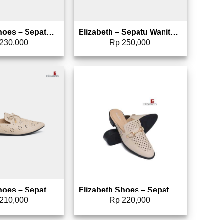
Elizabeth Shoes – Sepatu Wanita | Selop Laser Cut 0491-0137
Elizabeth – Sepatu Wanita | Mules 0608-0284
230,000
Rp
250,000
Add to wishlist
Add to wishlist
Elizabeth Shoes – Sepatu Wanita | Selop Laser Cut 0491-0138
Elizabeth Shoes – Sepatu Selop 0491-0087
210,000
Rp
220,000