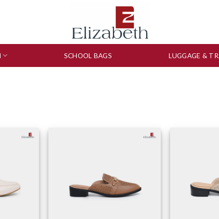
N
SCHOOL BAGS
LUGGAGE & TR
to wishlist
Add to wishlist