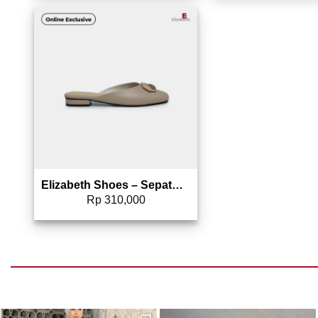
Add to wishlist
Elizabeth Shoes – Sepatu Wanita | Mules Buckle 0615-0173
Rp
310,000