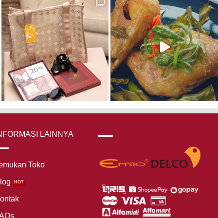
NFORMASI LAINNYA
emukan Toko
log
ontak
AQs