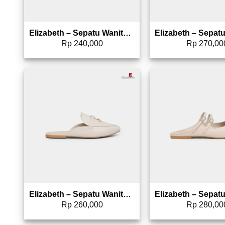
Elizabeth – Sepatu Wanita | Selop Mary Jane 0327-0196
Rp
240,000
Rp
270,00
Add to wishlist
Add 
Elizabeth – Sepatu Wanita | Mules Flat 0608-0283
Rp
260,000
Rp
280,00