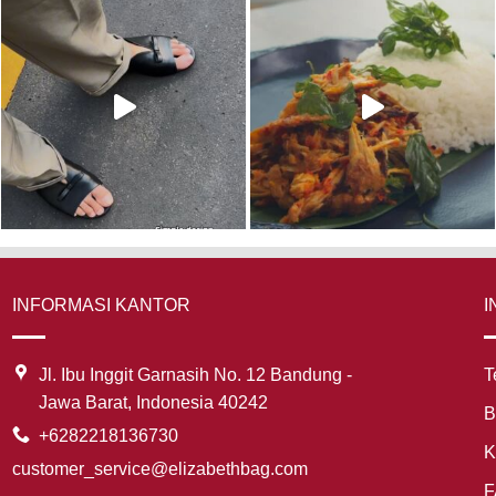
INFORMASI KANTOR
I
Jl. Ibu Inggit Garnasih No. 12 Bandung -
T
Jawa Barat, Indonesia 40242
B
+6282218136730
K
customer_service@elizabethbag.com
F