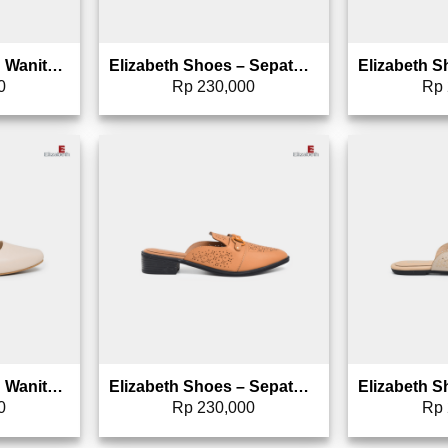
Elizabeth – Sepatu Wanita | Mules 0608-0286
Elizabeth Shoes – Sepatu Wanita | Mules Laser Cut 0491-0127
0
Rp
230,000
Rp
to wishlist
Add to wishlist
Elizabeth – Sepatu Wanita | Mary Jane Mules 0608-0276
Elizabeth Shoes – Sepatu Wanita | Selop Laser Cut 0491-0136
0
Rp
230,000
Rp