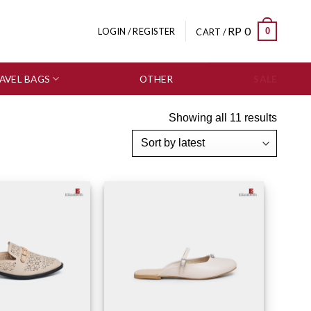
RP
0
0
LOGIN / REGISTER
CART /
AVEL BAGS
OTHER
SALE
Showing all 11 results
Add to wishlist
Add to wishlist