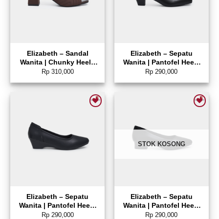
Elizabeth – Sandal
Elizabeth – Sepatu
Wanita | Chunky Heels
Wanita | Pantofel Heels
0338-0640
0689-0145
Rp
310,000
Rp
290,000
Add to wishlist
Add to wishlist
STOK KOSONG
Elizabeth – Sepatu
Elizabeth – Sepatu
Wanita | Pantofel Heels
Wanita | Pantofel Heels
0689-0143
0689-0142
Rp
290,000
Rp
290,000