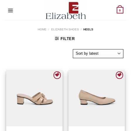
Skip
to
0
content
HOME
/
ELIZABETH SHOES
/
HEELS
FILTER
Add to wishlist
Add to wishlist