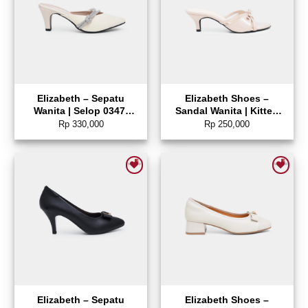
Elizabeth – Sepatu
Elizabeth Shoes –
Wanita | Selop 0347-
Sandal Wanita | Kitten
0005
Heels 0651-0498
Rp
330,000
Rp
250,000
Add to wishlist
Add to wishlist
Elizabeth – Sepatu
Elizabeth Shoes –