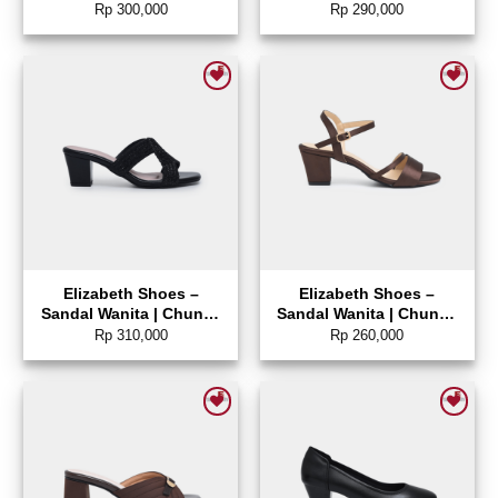
0689-0147
0339-0105
Rp
300,000
Rp
290,000
Add to wishlist
Add to wishlist
Elizabeth Shoes –
Elizabeth Shoes –
Sandal Wanita | Chunky
Sandal Wanita | Chunky
Heels 0339-0060
Heels 0651-0514
Rp
310,000
Rp
260,000
Add to wishlist
Add to wishlist