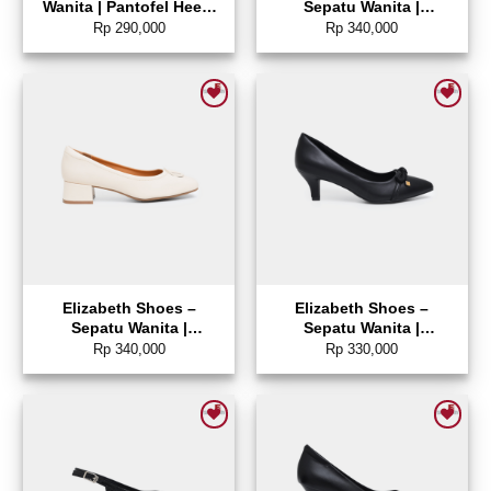
Wanita | Pantofel Heels
Sepatu Wanita |
0689-0141
Pantofel Heels 0400-
Rp
290,000
Rp
340,000
0530
Add to wishlist
Add to wishlist
Elizabeth Shoes –
Elizabeth Shoes –
Sepatu Wanita |
Sepatu Wanita |
Pantofel Heels 0400-
Pantofel Heels 0400-
Rp
340,000
Rp
330,000
0528
0527
Add to wishlist
Add to wishlist