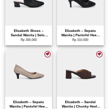
Elizabeth Shoes –
Elizabeth – Sepatu
Sandal Wanita | Selop
Wanita | Pantofel Heels
Brokat 0338-0638
0689-0148
Rp
300,000
Rp
310,000
Add to wishlist
Add to wishlist
Elizabeth – Sepatu
Elizabeth – Sandal
Wanita | Pantofel Heels
Wanita | Chunky Heels