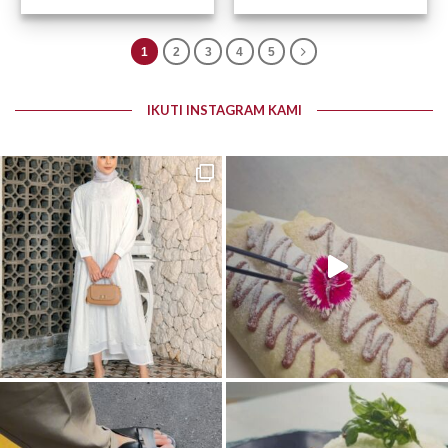
1
2
3
4
5
IKUTI INSTAGRAM KAMI