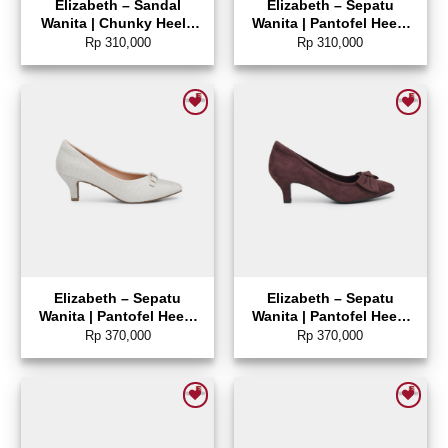
Elizabeth – Sandal
Elizabeth – Sepatu
Wanita | Chunky Heels
Wanita | Pantofel Heels
0347-0010
0347-0002
Rp
310,000
Rp
310,000
Add to wishlist
Add to wishlist
Elizabeth – Sepatu
Elizabeth – Sepatu
Wanita | Pantofel Heels
Wanita | Pantofel Heels
0400-0594
0400-0593
Rp
370,000
Rp
370,000
Add to wishlist
Add to wishlist