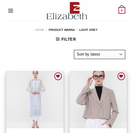
Skip
to
0
content
HOME
/
PRODUCT WARNA
/
LIGHT GREY
FILTER
Add to wishlist
Add to wishlist