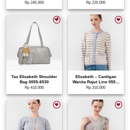
0595-2254
Panjang 0595-2216
Rp
245,000
Rp
220,000
Add to wishlist
Add to wishlist
Tas Elizabeth Shoulder
Elizabeth – Cardigan
Bag 0055-6530
Wanita Rajut Line 0559-
3779
Rp
410,000
Rp
310,000
Add to wishlist
Add to wishlist