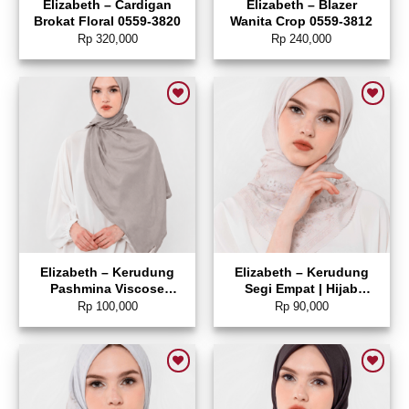
Elizabeth – Cardigan
Elizabeth – Blazer
Brokat Floral 0559-3820
Wanita Crop 0559-3812
Rp
320,000
Rp
240,000
Add to wishlist
Add to wishlist
Elizabeth – Kerudung
Elizabeth – Kerudung
Pashmina Viscose
Segi Empat | Hijab
5180-0788
Pattern 5180-0782
Rp
100,000
Rp
90,000
Add to wishlist
Add to wishlist