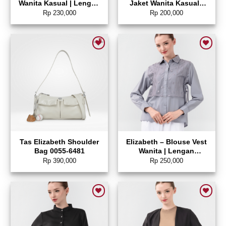
Wanita Kasual | Lengan
Jaket Wanita Kasual |
Panjang 0595-2284
Hoodie 0595-1945
Rp
230,000
Rp
200,000
Add to wishlist
Add to wishlist
Tas Elizabeth Shoulder
Elizabeth – Blouse Vest
Bag 0055-6481
Wanita | Lengan
Panjang 0595-2250
Rp
390,000
Rp
250,000
Add to wishlist
Add to wishlist