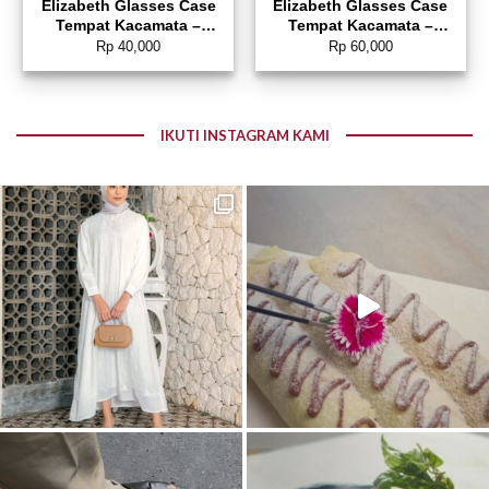
Elizabeth Glasses Case
Elizabeth Glasses Case
Tempat Kacamata –
Tempat Kacamata –
0803-4804
0027-0012
Rp
40,000
Rp
60,000
IKUTI INSTAGRAM KAMI