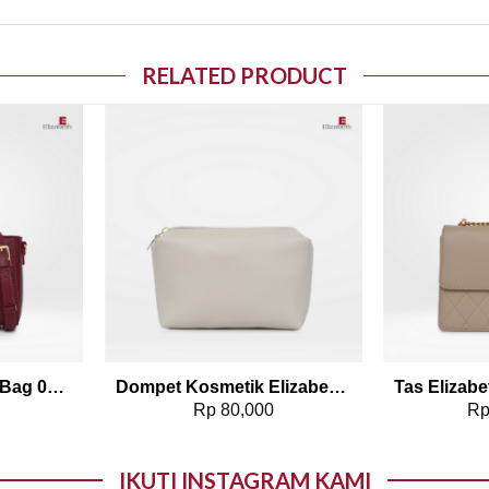
RELATED PRODUCT
o wishlist
Add to wishlist
Tas Elizabeth Sling Bag 0706-0604
Dompet Kosmetik Elizabeth Pouch 0029-0702
0
Rp
80,000
R
IKUTI INSTAGRAM KAMI