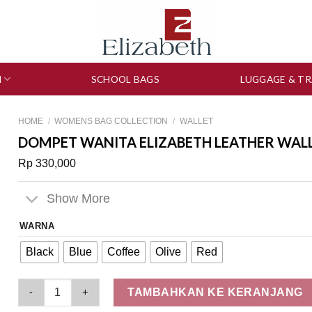
N
SCHOOL BAGS
LUGGAGE & TR
HOME
/
WOMENS BAG COLLECTION
/
WALLET
DOMPET WANITA ELIZABETH LEATHER WALL
Rp
330,000
Show More
WARNA
Black
Blue
Coffee
Olive
Red
Dompet Wanita Elizabeth Leather Wallet 0111-0050 quantity
TAMBAHKAN KE KERANJANG