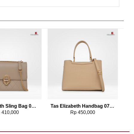
Add to wishlist
Add to wishlist
Tas Elizabeth Sling Bag 0798-1412
Tas Elizabeth Handbag 0798-1591
p
410,000
Rp
450,000