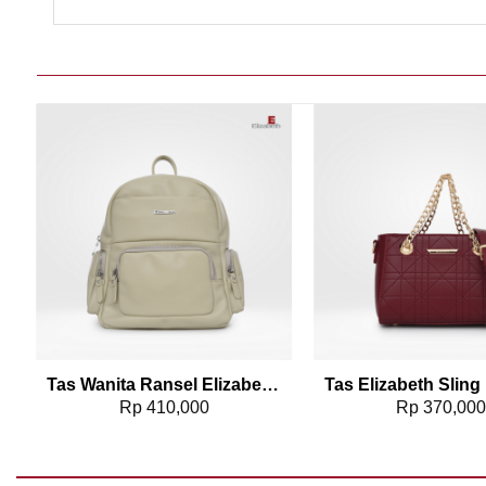
Add to wishlist
Add t
32
Tas Wanita Ransel Elizabeth Backpack 0055-5093
Rp
410,000
Rp
370,00