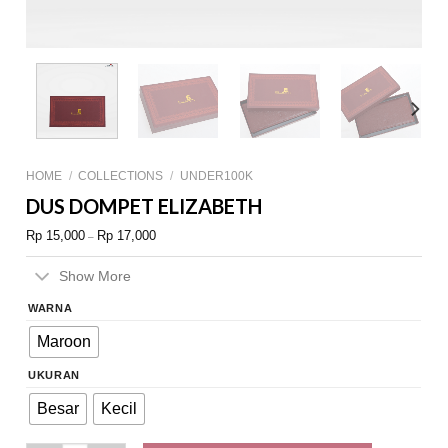
HOME
/
COLLECTIONS
/
UNDER100K
DUS DOMPET ELIZABETH
Rp
15,000
Rp
17,000
–
Show More
WARNA
Maroon
UKURAN
Besar
Kecil