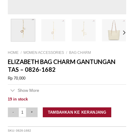
HOME
/
WOMEN ACCESSORIES
/
BAG CHARM
ELIZABETH BAG CHARM GANTUNGAN
TAS – 0826-1682
Rp
70,000
Show More
19 in stock
Elizabeth Bag Charm Gantungan Tas - 0826-1682 quantity
TAMBAHKAN KE KERANJANG
SKU:
0826-1682