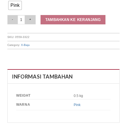
Pink
Elizabeth - Blouse Wanita Batik | Lengan Panjang 0559-3322 quantity
TAMBAHKAN KE KERANJANG
SKU:
0559-3322
Category:
X-Baju
INFORMASI TAMBAHAN
WEIGHT
0.5 kg
WARNA
Pink