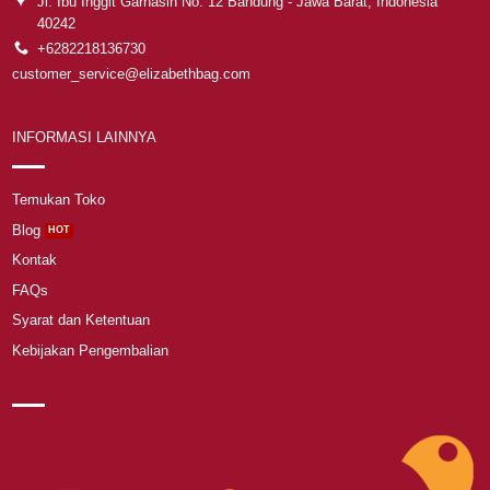
Jl. Ibu Inggit Garnasih No. 12 Bandung - Jawa Barat, Indonesia
40242
+6282218136730
customer_service@elizabethbag.com
INFORMASI LAINNYA
Temukan Toko
Blog
Kontak
FAQs
Syarat dan Ketentuan
Kebijakan Pengembalian