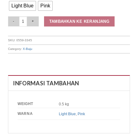
Light Blue
Pink
Elizabeth - Blouse Wanita Batik | Lengan Panjang 0559-3345 quantity
TAMBAHKAN KE KERANJANG
SKU:
0559-3345
Category:
X-Baju
INFORMASI TAMBAHAN
WEIGHT
0.5 kg
WARNA
Light Blue
,
Pink