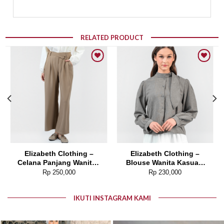
RELATED PRODUCT
Add to wishlist
Add to wishlist
Elizabeth Clothing –
Elizabeth Clothing –
Celana Panjang Wanita |
Blouse Wanita Kasual |
Kulot 0559-3054
Kancing Depan 0559-
Rp
250,000
Rp
230,000
3055
IKUTI INSTAGRAM KAMI