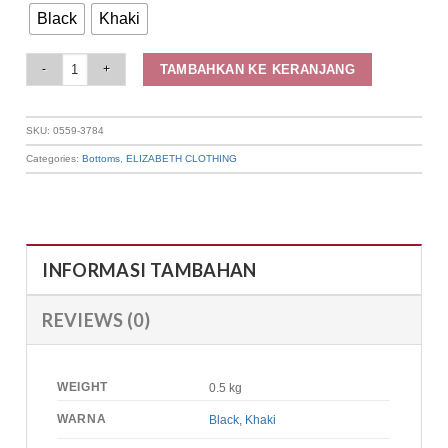
Black
Khaki
Elizabeth - Celana Panjang Wanita | Plisket 0559-3784 quantity
TAMBAHKAN KE KERANJANG
SKU:
0559-3784
Categories:
Bottoms
,
ELIZABETH CLOTHING
INFORMASI TAMBAHAN
REVIEWS (0)
WEIGHT
0.5 kg
WARNA
Black
,
Khaki