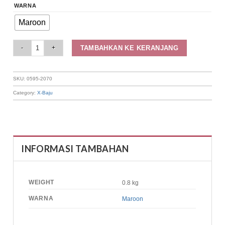
WARNA
Maroon
Elizabeth Clothing - Blouse Batik Laskar Merah | Crochet Embellishment 0
TAMBAHKAN KE KERANJANG
SKU:
0595-2070
Category:
X-Baju
INFORMASI TAMBAHAN
WEIGHT
0.8 kg
WARNA
Maroon