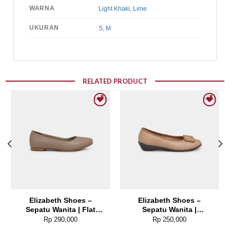
WARNA
Light Khaki
,
Lime
UKURAN
S
,
M
RELATED PRODUCT
Add to wishlist
Add to wishlist
Elizabeth Shoes –
Elizabeth Shoes –
Sepatu Wanita | Flat
Sepatu Wanita |
Kasual 0678-0256
Pantofel Flat 0379-0510
Rp
290,000
Rp
250,000