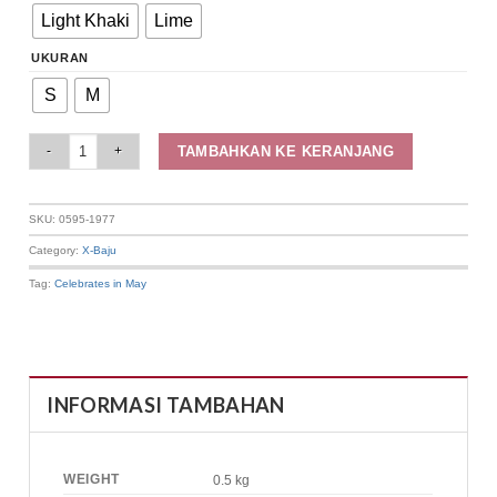
Light Khaki
Lime
UKURAN
S
M
Elizabeth Clothing - Blouse Vest Wanita | Lengan Panjang 0595-1977 quanti
TAMBAHKAN KE KERANJANG
SKU:
0595-1977
Category:
X-Baju
Tag:
Celebrates in May
INFORMASI TAMBAHAN
WEIGHT
0.5 kg