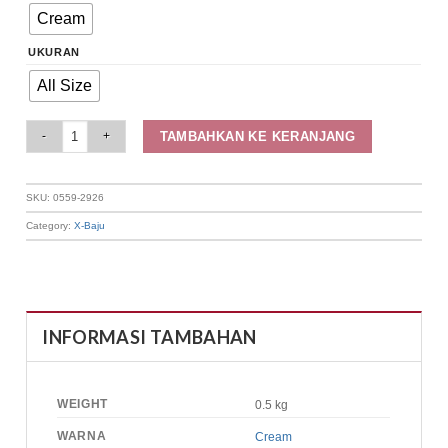
Cream
UKURAN
All Size
Elizabeth Clothing - Blouse Wanita Batik | Lengan Panjang 0559-2926 quant
TAMBAHKAN KE KERANJANG
SKU:
0559-2926
Category:
X-Baju
INFORMASI TAMBAHAN
WEIGHT
0.5 kg
WARNA
Cream