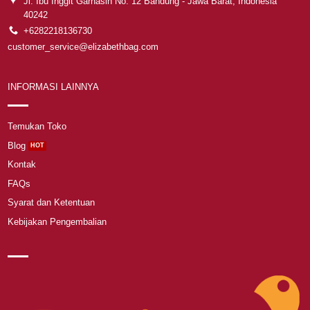
Jl. Ibu Inggit Garnasih No. 12 Bandung - Jawa Barat, Indonesia
40242
+6282218136730
customer_service@elizabethbag.com
INFORMASI LAINNYA
Temukan Toko
Blog
Kontak
FAQs
Syarat dan Ketentuan
Kebijakan Pengembalian