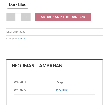
Dark Blue
Elizabeth Clothing - Blouse Wanita Batik | Lengan Pendek 0559-3232 quant
TAMBAHKAN KE KERANJANG
SKU:
0559-3232
Category:
X-Baju
INFORMASI TAMBAHAN
WEIGHT
0.5 kg
WARNA
Dark Blue