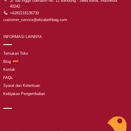
Jl. Ibu Inggit Garnasih No. 12 Bandung - Jawa Barat, Indonesia
40242
+6282218136730
customer_service@elizabethbag.com
INFORMASI LAINNYA
Temukan Toko
Blog
Kontak
FAQs
Syarat dan Ketentuan
Kebijakan Pengembalian