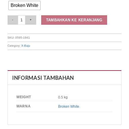
Broken White
Elizabeth Clothing - Blouse Wanita | Kancing Depan 0595-1941 quantity
TAMBAHKAN KE KERANJANG
SKU:
0595-1941
Category:
X-Baju
INFORMASI TAMBAHAN
WEIGHT
0.5 kg
WARNA
Broken White