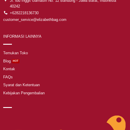
Jl. Ibu Inggit Garnasih No. 12 Bandung - Jawa Barat, Indonesia
40242
+6282218136730
customer_service@elizabethbag.com
INFORMASI LAINNYA
Temukan Toko
Blog
Kontak
FAQs
Syarat dan Ketentuan
Kebijakan Pengembalian