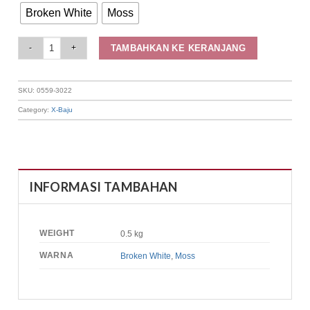
Broken White
Moss
Elizabeth Clothing - Blouse Wanita Kasual | Kancing Depan 0559-3022 quan
TAMBAHKAN KE KERANJANG
SKU:
0559-3022
Category:
X-Baju
INFORMASI TAMBAHAN
WEIGHT
0.5 kg
WARNA
Broken White
,
Moss