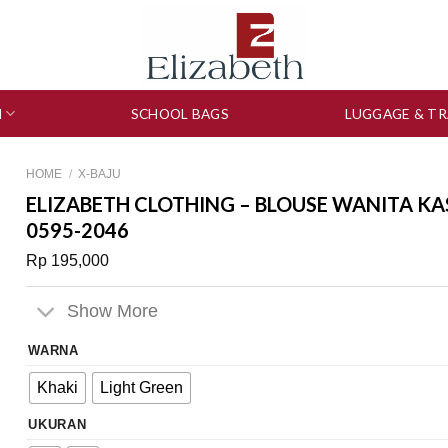
N
SCHOOL BAGS
LUGGAGE & TR
HOME
/
X-BAJU
ELIZABETH CLOTHING – BLOUSE WANITA KA
0595-2046
Rp
195,000
Show More
WARNA
Khaki
Light Green
UKURAN