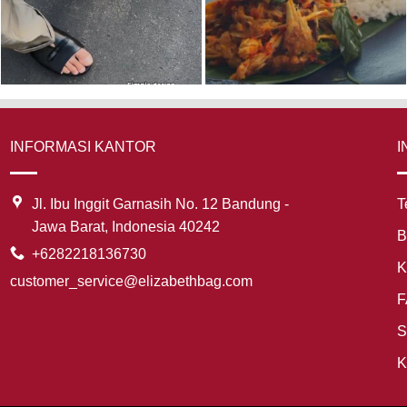
INFORMASI KANTOR
I
Jl. Ibu Inggit Garnasih No. 12 Bandung -
T
Jawa Barat, Indonesia 40242
B
+6282218136730
K
customer_service@elizabethbag.com
F
S
K