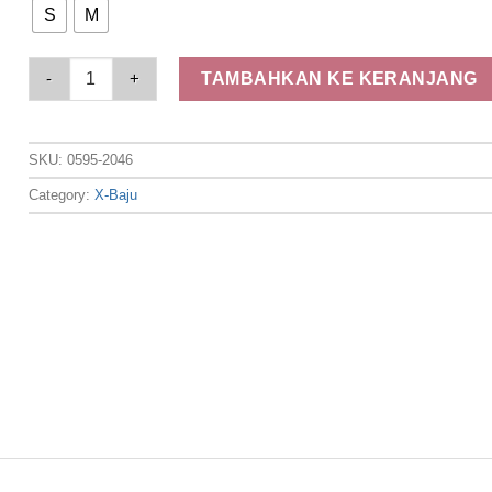
S
M
Elizabeth Clothing - Blouse Wanita Kasual | Lengan Panjang 
TAMBAHKAN KE KERANJANG
SKU:
0595-2046
Category:
X-Baju