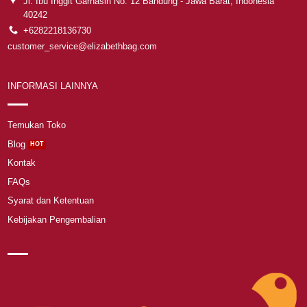
Jl. Ibu Inggit Garnasih No. 12 Bandung - Jawa Barat, Indonesia
40242
+6282218136730
customer_service@elizabethbag.com
INFORMASI LAINNYA
Temukan Toko
Blog
Kontak
FAQs
Syarat dan Ketentuan
Kebijakan Pengembalian