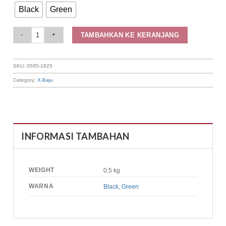
Black
Green
Elizabeth Clothing - Blouse Wanita Kasual | Vest 0595-1825 quantity
TAMBAHKAN KE KERANJANG
SKU:
0595-1825
Category:
X-Baju
INFORMASI TAMBAHAN
WEIGHT
0.5 kg
WARNA
Black
,
Green