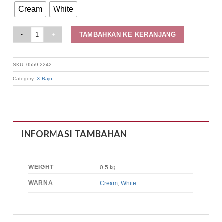
Cream
White
Elizabeth Clothing - Blouse Wanita | Lady Crush 0559-2242 quantity
TAMBAHKAN KE KERANJANG
SKU:
0559-2242
Category:
X-Baju
INFORMASI TAMBAHAN
WEIGHT
0.5 kg
WARNA
Cream
,
White