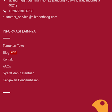
Jl. Ibu Inggit Garnasih No. 12 Bandung - Jawa Barat, Indonesia
40242
+6282218136730
customer_service@elizabethbag.com
INFORMASI LAINNYA
Temukan Toko
Blog
Kontak
FAQs
Syarat dan Ketentuan
Kebijakan Pengembalian