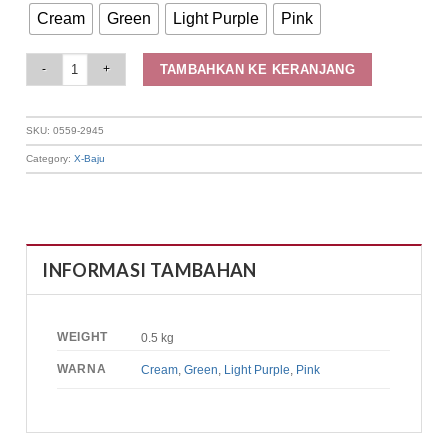
Cream
Green
Light Purple
Pink
Elizabeth Clothing - Blouse Wanita Pattern | Lengan Panjang 0559-2945 qua
TAMBAHKAN KE KERANJANG
SKU:
0559-2945
Category:
X-Baju
INFORMASI TAMBAHAN
WEIGHT
0.5 kg
WARNA
Cream
,
Green
,
Light Purple
,
Pink