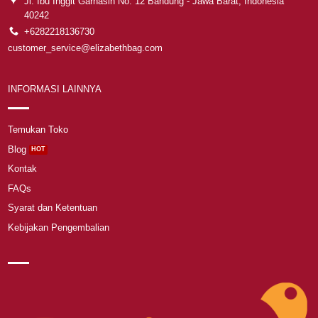
Jl. Ibu Inggit Garnasih No. 12 Bandung - Jawa Barat, Indonesia
40242
+6282218136730
customer_service@elizabethbag.com
INFORMASI LAINNYA
Temukan Toko
Blog
Kontak
FAQs
Syarat dan Ketentuan
Kebijakan Pengembalian