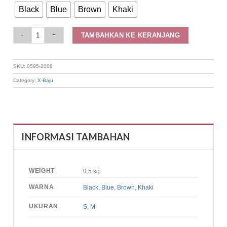
Black
Blue
Brown
Khaki
Elizabeth Clothing - Blouse Wanita Pattern | Lengan Panjang 0595-2008 qua
TAMBAHKAN KE KERANJANG
SKU:
0595-2008
Category:
X-Baju
INFORMASI TAMBAHAN
WEIGHT
0.5 kg
WARNA
Black
,
Blue
,
Brown
,
Khaki
UKURAN
S
,
M