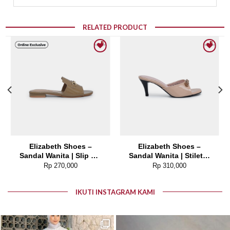
RELATED PRODUCT
Add to wishlist
Add to wishlist
Elizabeth Shoes –
Elizabeth Shoes –
Sandal Wanita | Slip On
Sandal Wanita | Stiletto
0370-0263
Heels 0339-0064
Rp
270,000
Rp
310,000
IKUTI INSTAGRAM KAMI