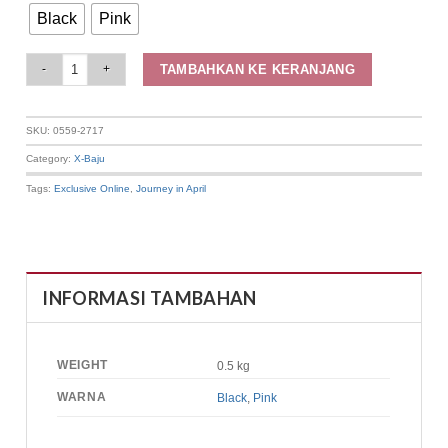
Black
Pink
Elizabeth Clothing - Blouse Wanita Rajut | Lengan Panjang 0559-2717 quant
TAMBAHKAN KE KERANJANG
SKU:
0559-2717
Category:
X-Baju
Tags:
Exclusive Online
,
Journey in April
INFORMASI TAMBAHAN
WEIGHT
0.5 kg
WARNA
Black
,
Pink