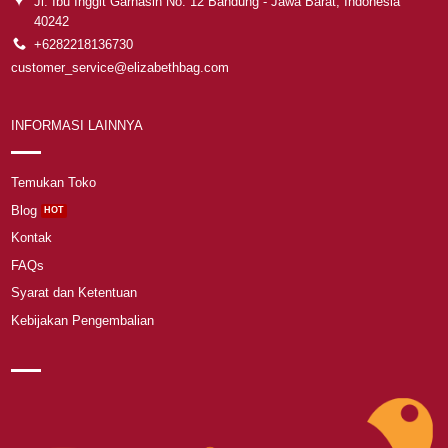
Jl. Ibu Inggit Garnasih No. 12 Bandung - Jawa Barat, Indonesia
40242
+6282218136730
customer_service@elizabethbag.com
INFORMASI LAINNYA
Temukan Toko
Blog
Kontak
FAQs
Syarat dan Ketentuan
Kebijakan Pengembalian