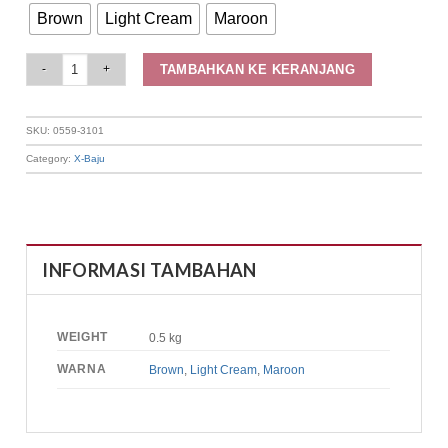
Brown
Light Cream
Maroon
Elizabeth Clothing - Blouse Wanita Rajut | Lengan Panjang 0559-3101 quant
TAMBAHKAN KE KERANJANG
SKU:
0559-3101
Category:
X-Baju
INFORMASI TAMBAHAN
WEIGHT
0.5 kg
WARNA
Brown
,
Light Cream
,
Maroon