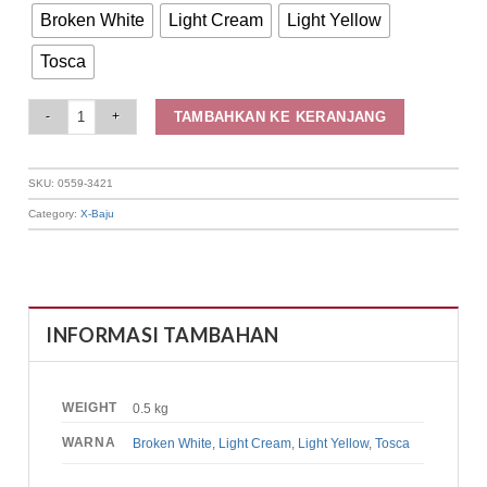
Broken White
Light Cream
Light Yellow
Tosca
Elizabeth Clothing - Blouse Wanita Renda | Lengan Balon 0559-3421 quanti
TAMBAHKAN KE KERANJANG
SKU:
0559-3421
Category:
X-Baju
INFORMASI TAMBAHAN
WEIGHT
0.5 kg
WARNA
Broken White
,
Light Cream
,
Light Yellow
,
Tosca