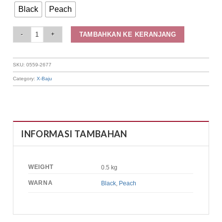
Black
Peach
Elizabeth Clothing - Blouse Wanita Salur | Lengan Panjang 0559-2677 quant
TAMBAHKAN KE KERANJANG
SKU:
0559-2677
Category:
X-Baju
INFORMASI TAMBAHAN
WEIGHT
0.5 kg
WARNA
Black
,
Peach