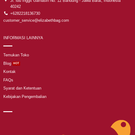
Jl. Ibu Inggit Garnasih No. 12 Bandung - Jawa Barat, Indonesia
40242
+6282218136730
customer_service@elizabethbag.com
INFORMASI LAINNYA
Temukan Toko
Blog
Kontak
FAQs
Syarat dan Ketentuan
Kebijakan Pengembalian