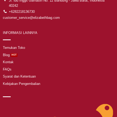
Jl. Ibu Inggit Garnasih No. 12 Bandung - Jawa Barat, Indonesia
40242
+6282218136730
customer_service@elizabethbag.com
INFORMASI LAINNYA
Temukan Toko
Blog
Kontak
FAQs
Syarat dan Ketentuan
Kebijakan Pengembalian