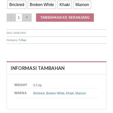
Brickred
Broken White
Khaki
Maroon
Elizabeth Clothing - Cardigan Batik | Lengan Pendek 0559-2552 quantity
TAMBAHKAN KE KERANJANG
SKU:
0559-2552
Category:
X-Baju
INFORMASI TAMBAHAN
WEIGHT
0.5 kg
WARNA
Brickred
,
Broken White
,
Khaki
,
Maroon