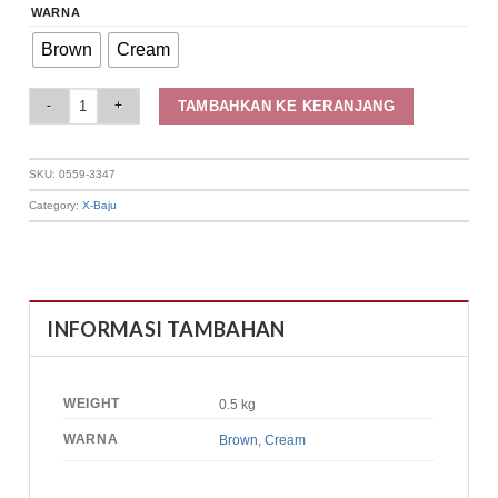
WARNA
Brown
Cream
Elizabeth Clothing - Cardigan Emboss Floral | Lengan Panjang 0559-3347 q
TAMBAHKAN KE KERANJANG
SKU:
0559-3347
Category:
X-Baju
INFORMASI TAMBAHAN
WEIGHT
0.5 kg
WARNA
Brown
,
Cream