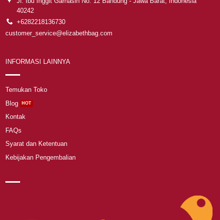
Jl. Ibu Inggit Garnasih No. 12 Bandung - Jawa Barat, Indonesia
40242
+6282218136730
customer_service@elizabethbag.com
INFORMASI LAINNYA
Temukan Toko
Blog
Kontak
FAQs
Syarat dan Ketentuan
Kebijakan Pengembalian