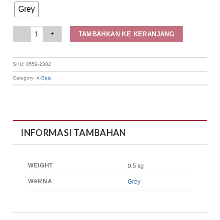
Grey
Elizabeth Clothing - Cardigan Rajut Crop 0559-2382 quantity
TAMBAHKAN KE KERANJANG
SKU:
0559-2382
Category:
X-Baju
INFORMASI TAMBAHAN
WEIGHT
0.5 kg
WARNA
Grey