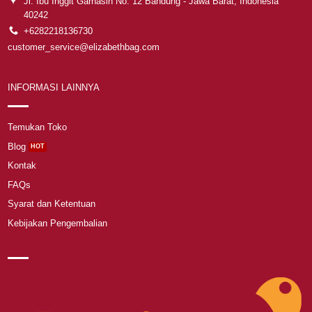
Jl. Ibu Inggit Garnasih No. 12 Bandung - Jawa Barat, Indonesia
40242
+6282218136730
customer_service@elizabethbag.com
INFORMASI LAINNYA
Temukan Toko
Blog
Kontak
FAQs
Syarat dan Ketentuan
Kebijakan Pengembalian