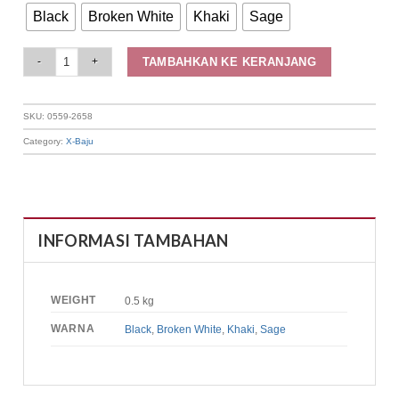
Black
Broken White
Khaki
Sage
Elizabeth Clothing - Cardigan Rajut | Kancing Depan 0559-2658 quantity
TAMBAHKAN KE KERANJANG
SKU:
0559-2658
Category:
X-Baju
INFORMASI TAMBAHAN
WEIGHT
0.5 kg
WARNA
Black
,
Broken White
,
Khaki
,
Sage