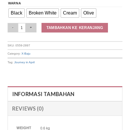
WARNA
Black
Broken White
Cream
Olive
Elizabeth Clothing - Cardigan Rajut | Kancing Depan 0559-2897 (Free Knit 
TAMBAHKAN KE KERANJANG
SKU:
0559-2897
Category:
X-Baju
Tag:
Journey in April
INFORMASI TAMBAHAN
REVIEWS (0)
WEIGHT
0.6 kg