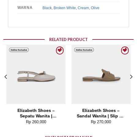
WARNA
Black
,
Broken White
,
Cream
,
Olive
RELATED PRODUCT
Add to wishlist
Add to wishlist
Elizabeth Shoes –
Elizabeth Shoes –
Sepatu Wanita |
Sandal Wanita | Slip On
Slingback Mule 0608-
0370-0263
Rp
260,000
Rp
270,000
0252