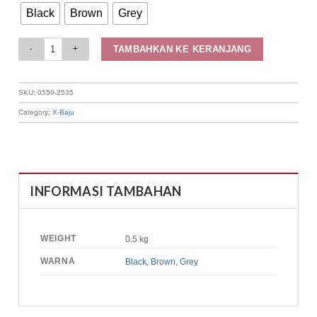
Black
Brown
Grey
Elizabeth Clothing - Cardigan Rajut Lengan Panjang 0559-2535 quantity
TAMBAHKAN KE KERANJANG
SKU:
0559-2535
Category:
X-Baju
INFORMASI TAMBAHAN
WEIGHT
0.5 kg
WARNA
Black
,
Brown
,
Grey