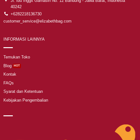
Jl. Ibu Inggit Garnasih No. 12 Bandung - Jawa Barat, Indonesia
40242
+6282218136730
customer_service@elizabethbag.com
INFORMASI LAINNYA
Temukan Toko
Blog
Kontak
FAQs
Syarat dan Ketentuan
Kebijakan Pengembalian