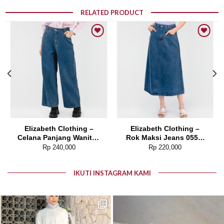
RELATED PRODUCT
Add to wishlist
Add to wishlist
Elizabeth Clothing –
Elizabeth Clothing –
Celana Panjang Wanita |
Rok Maksi Jeans 0559-
Kulot Jeans 0559-2681
2680
Rp
240,000
Rp
220,000
IKUTI INSTAGRAM KAMI