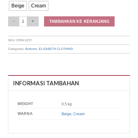
Beige
Cream
Elizabeth Clothing - Celana Panjang Wanita | Kulot 0559-3157 quantity
TAMBAHKAN KE KERANJANG
SKU:
0559-3157
Categories:
Bottoms
,
ELIZABETH CLOTHING
INFORMASI TAMBAHAN
WEIGHT
0.5 kg
WARNA
Beige
,
Cream