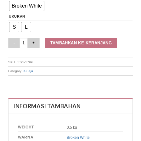
Broken White
UKURAN
S
L
Elizabeth Clothing - Celana Panjang Wanita | Kulot 0595-1799 quantity
TAMBAHKAN KE KERANJANG
SKU:
0595-1799
Category:
X-Baju
INFORMASI TAMBAHAN
WEIGHT
0.5 kg
WARNA
Broken White