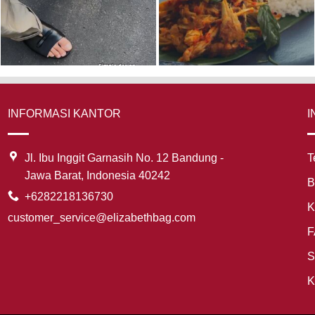
INFORMASI KANTOR
I
Jl. Ibu Inggit Garnasih No. 12 Bandung -
T
Jawa Barat, Indonesia 40242
B
+6282218136730
K
customer_service@elizabethbag.com
F
S
K