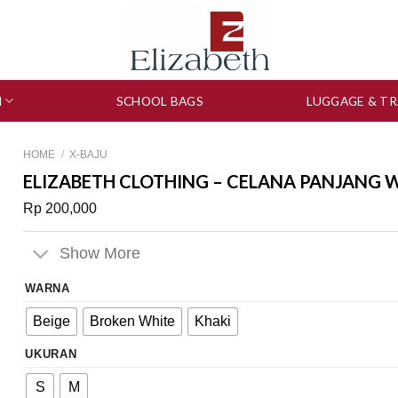
N
SCHOOL BAGS
LUGGAGE & TR
HOME
/
X-BAJU
ELIZABETH CLOTHING – CELANA PANJANG W
Rp
200,000
Show More
WARNA
Beige
Broken White
Khaki
UKURAN
S
M