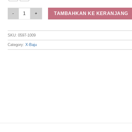
Elizabeth Clothing - Celana Panjang Wanita | Kulot 0597-1009
TAMBAHKAN KE KERANJANG
SKU:
0597-1009
Category:
X-Baju