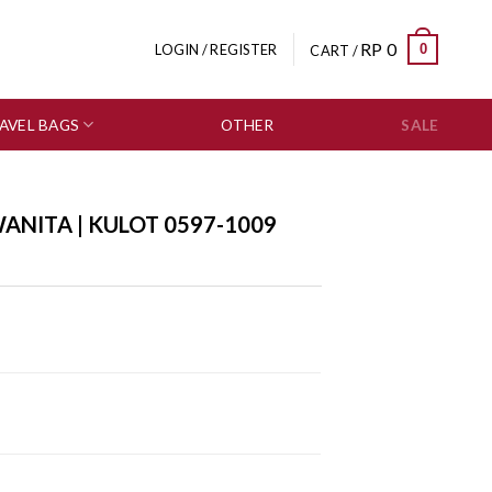
RP
0
0
LOGIN / REGISTER
CART /
AVEL BAGS
OTHER
SALE
ANITA | KULOT 0597-1009