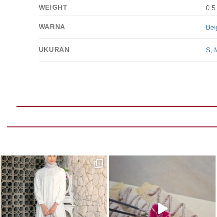
WEIGHT
0.5
WARNA
Bei
UKURAN
S
,