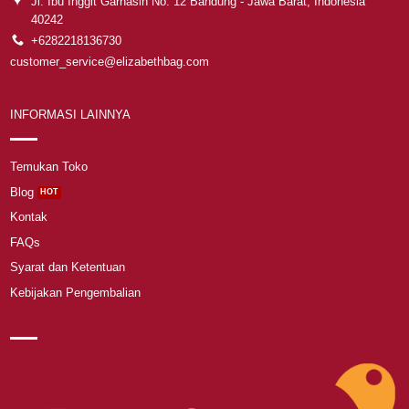
Jl. Ibu Inggit Garnasih No. 12 Bandung - Jawa Barat, Indonesia
40242
+6282218136730
customer_service@elizabethbag.com
INFORMASI LAINNYA
Temukan Toko
Blog
Kontak
FAQs
Syarat dan Ketentuan
Kebijakan Pengembalian