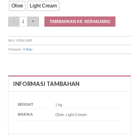
Olive
Light Cream
Elizabeth Clothing - Gamis Polos | Dress Maksi 0559-2385 quantity
TAMBAHKAN KE KERANJANG
SKU:
0559-2385
Category:
X-Baju
INFORMASI TAMBAHAN
WEIGHT
1 kg
WARNA
Olive, Light Cream