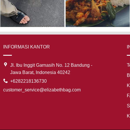
INFORMASI KANTOR
I
Jl. Ibu Inggit Garnasih No. 12 Bandung -
T
Jawa Barat, Indonesia 40242
B
+6282218136730
K
customer_service@elizabethbag.com
F
S
K