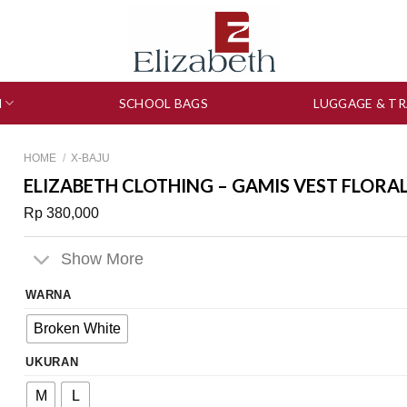
N
SCHOOL BAGS
LUGGAGE & TR
HOME
/
X-BAJU
ELIZABETH CLOTHING – GAMIS VEST FLORAL
Rp
380,000
Show More
WARNA
Broken White
UKURAN
M
L