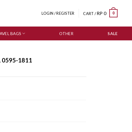
RP
0
0
LOGIN / REGISTER
CART /
AVEL BAGS
OTHER
SALE
 0595-1811