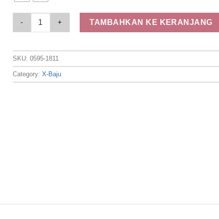
Elizabeth Clothing - Gamis Vest Floral 0595-1811 quantity
TAMBAHKAN KE KERANJANG
SKU:
0595-1811
Category:
X-Baju