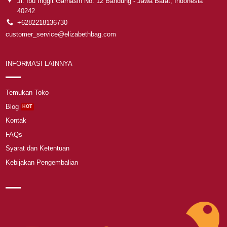
Jl. Ibu Inggit Garnasih No. 12 Bandung - Jawa Barat, Indonesia
40242
+6282218136730
customer_service@elizabethbag.com
INFORMASI LAINNYA
Temukan Toko
Blog
Kontak
FAQs
Syarat dan Ketentuan
Kebijakan Pengembalian