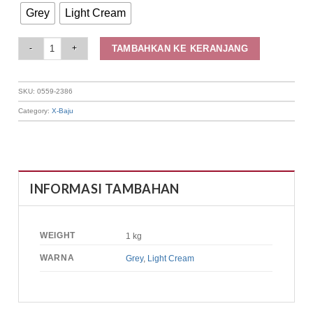
Grey
Light Cream
Elizabeth Clothing - Gamis Vest Kasual 0559-2386 quantity
TAMBAHKAN KE KERANJANG
SKU:
0559-2386
Category:
X-Baju
INFORMASI TAMBAHAN
WEIGHT
1 kg
WARNA
Grey
,
Light Cream