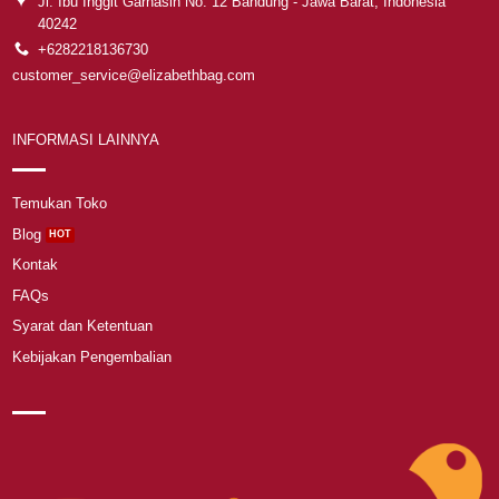
Jl. Ibu Inggit Garnasih No. 12 Bandung - Jawa Barat, Indonesia
40242
+6282218136730
customer_service@elizabethbag.com
INFORMASI LAINNYA
Temukan Toko
Blog
Kontak
FAQs
Syarat dan Ketentuan
Kebijakan Pengembalian