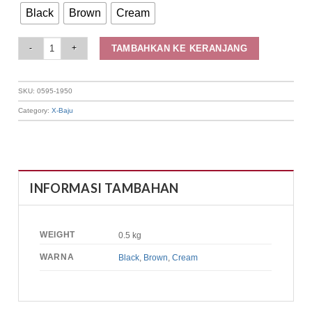
Black
Brown
Cream
Elizabeth Clothing - Jaket Wanita Crop 0595-1950 quantity
TAMBAHKAN KE KERANJANG
SKU:
0595-1950
Category:
X-Baju
INFORMASI TAMBAHAN
WEIGHT
0.5 kg
WARNA
Black
,
Brown
,
Cream