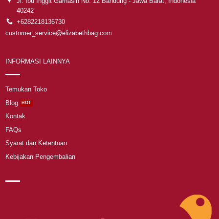
Jl. Ibu Inggit Garnasih No. 12 Bandung - Jawa Barat, Indonesia
40242
+6282218136730
customer_service@elizabethbag.com
INFORMASI LAINNYA
Temukan Toko
Blog
Kontak
FAQs
Syarat dan Ketentuan
Kebijakan Pengembalian