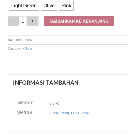
Light Green
Olive
Pink
Elizabeth Clothing - Kemeja Wanita Kasual | Lengan Panjang 0559-2924 qu
TAMBAHKAN KE KERANJANG
SKU:
0559-2924
Category:
X-Baju
INFORMASI TAMBAHAN
WEIGHT
0.5 kg
WARNA
Light Green
,
Olive
,
Pink