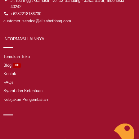
Jl. Ibu Inggit Garnasih No. 12 Bandung - Jawa Barat, Indonesia
40242
+6282218136730
customer_service@elizabethbag.com
INFORMASI LAINNYA
Temukan Toko
Blog
Kontak
FAQs
Syarat dan Ketentuan
Kebijakan Pengembalian