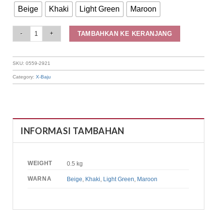
Beige
Khaki
Light Green
Maroon
Elizabeth Clothing - Kemeja Wanita Set Inner Line 0559-2921 quantity
TAMBAHKAN KE KERANJANG
SKU:
0559-2921
Category:
X-Baju
INFORMASI TAMBAHAN
WEIGHT
0.5 kg
WARNA
Beige
,
Khaki
,
Light Green
,
Maroon