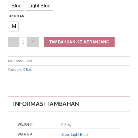
Blue
Light Blue
UKURAN
M
Elizabeth Clothing - Rok Maksi A Line | Jeans 0559-3309 quantity
TAMBAHKAN KE KERANJANG
SKU:
0559-3309
Category:
X-Baju
INFORMASI TAMBAHAN
WEIGHT
0.5 kg
WARNA
Blue
,
Light Blue