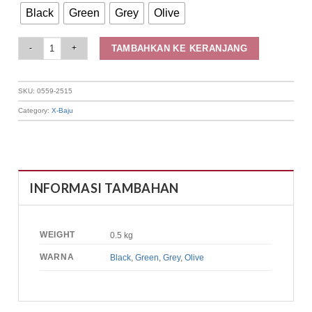
Black
Green
Grey
Olive
Elizabeth Clothing - Rok Maksi Corduroy 0559-2515 quantity
TAMBAHKAN KE KERANJANG
SKU:
0559-2515
Category:
X-Baju
INFORMASI TAMBAHAN
WEIGHT
0.5 kg
WARNA
Black
,
Green
,
Grey
,
Olive