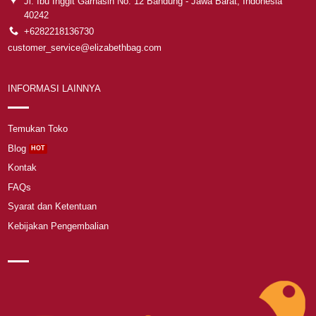
Jl. Ibu Inggit Garnasih No. 12 Bandung - Jawa Barat, Indonesia
40242
+6282218136730
customer_service@elizabethbag.com
INFORMASI LAINNYA
Temukan Toko
Blog
Kontak
FAQs
Syarat dan Ketentuan
Kebijakan Pengembalian