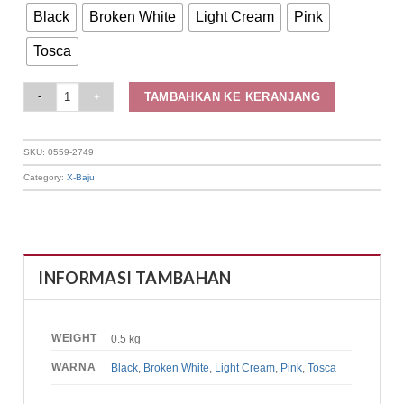
Black
Broken White
Light Cream
Pink
Tosca
Elizabeth Clothing - Rok Maksi Ruffle | A Line 0559-2749 quantity
TAMBAHKAN KE KERANJANG
SKU:
0559-2749
Category:
X-Baju
INFORMASI TAMBAHAN
WEIGHT
0.5 kg
WARNA
Black
,
Broken White
,
Light Cream
,
Pink
,
Tosca