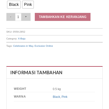
Black
Pink
Elizabeth Clothing - Rok Midi Kotak-Kotak 0559-2852 quantity
TAMBAHKAN KE KERANJANG
SKU:
0559-2852
Category:
X-Baju
Tags:
Celebrates in May
,
Exclusive Online
INFORMASI TAMBAHAN
WEIGHT
0.5 kg
WARNA
Black
,
Pink