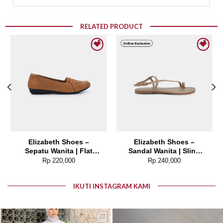
RELATED PRODUCT
Add to wishlist
Add to wishlist
Elizabeth Shoes –
Elizabeth Shoes –
Sepatu Wanita | Flat
Sandal Wanita | Sling
Laser Cut 0491-0129
Back 0370-0266
Rp
220,000
Rp
240,000
IKUTI INSTAGRAM KAMI