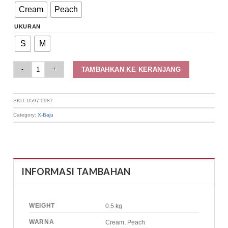
Cream
Peach
UKURAN
S
M
Elizabeth Clothing - Tunik Floral Tali 0597-0987 quantity
TAMBAHKAN KE KERANJANG
SKU:
0597-0987
Category:
X-Baju
INFORMASI TAMBAHAN
WEIGHT
0.5 kg
WARNA
Cream, Peach