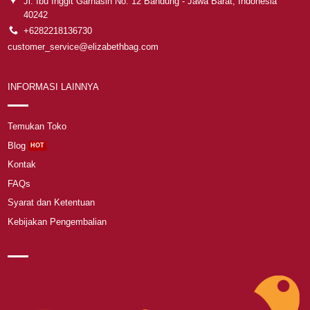
Jl. Ibu Inggit Garnasih No. 12 Bandung - Jawa Barat, Indonesia
40242
+6282218136730
customer_service@elizabethbag.com
INFORMASI LAINNYA
Temukan Toko
Blog
Kontak
FAQs
Syarat dan Ketentuan
Kebijakan Pengembalian