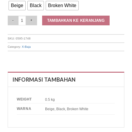
Beige
Black
Broken White
Elizabeth Clothing - Tunik Polos Lengan Balon 0595-1748 quantity
TAMBAHKAN KE KERANJANG
SKU:
0595-1748
Category:
X-Baju
INFORMASI TAMBAHAN
WEIGHT
0.5 kg
WARNA
Beige, Black, Broken White