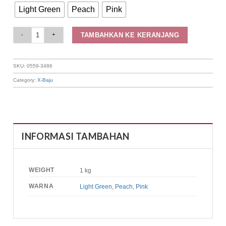
Light Green
Peach
Pink
Elizabeth - Gamis Pattern | Lengan Balon 0559-3486 quantity
TAMBAHKAN KE KERANJANG
SKU:
0559-3486
Category:
X-Baju
INFORMASI TAMBAHAN
WEIGHT
1 kg
WARNA
Light Green
,
Peach
,
Pink