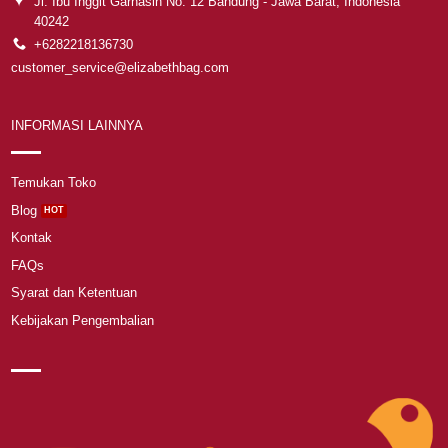
Jl. Ibu Inggit Garnasih No. 12 Bandung - Jawa Barat, Indonesia
40242
+6282218136730
customer_service@elizabethbag.com
INFORMASI LAINNYA
Temukan Toko
Blog
Kontak
FAQs
Syarat dan Ketentuan
Kebijakan Pengembalian