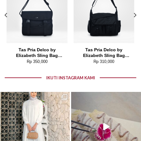
Tas Pria Delco by
Tas Pria Delco by
Elizabeth Sling Bag
Elizabeth Sling Bag
0716-0807
0716-0812
Rp
350,000
Rp
310,000
IKUTI INSTAGRAM KAMI