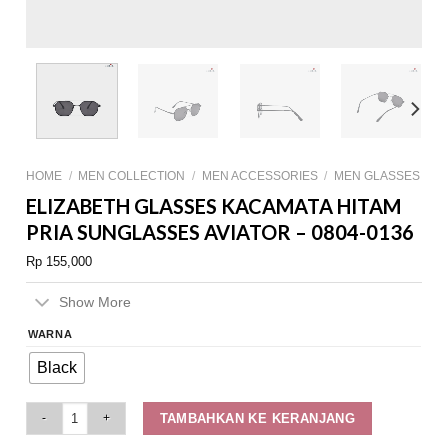
HOME
/
MEN COLLECTION
/
MEN ACCESSORIES
/
MEN GLASSES
ELIZABETH GLASSES KACAMATA HITAM
PRIA SUNGLASSES AVIATOR – 0804-0136
Rp
155,000
Show More
WARNA
Black
Elizabeth Glasses Kacamata Hitam Pria Sunglasses Aviator - 0804-0136 q
TAMBAHKAN KE KERANJANG