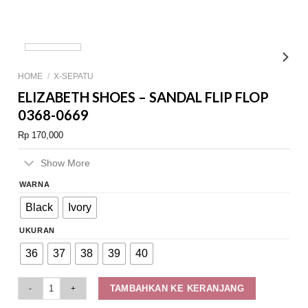
HOME
/
X-SEPATU
ELIZABETH SHOES – SANDAL FLIP FLOP
0368-0669
Rp
170,000
Show More
WARNA
Black
Ivory
UKURAN
36
37
38
39
40
Elizabeth Shoes - Sandal Flip Flop 0368-0669 quantity
TAMBAHKAN KE KERANJANG